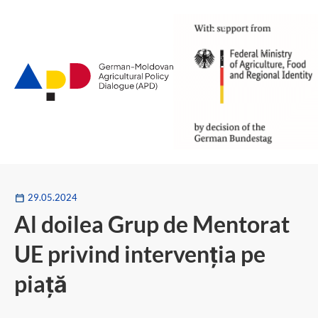
Go
to
main
content
29.05.2024
Al doilea Grup de Mentorat
UE privind intervenția pe
piață