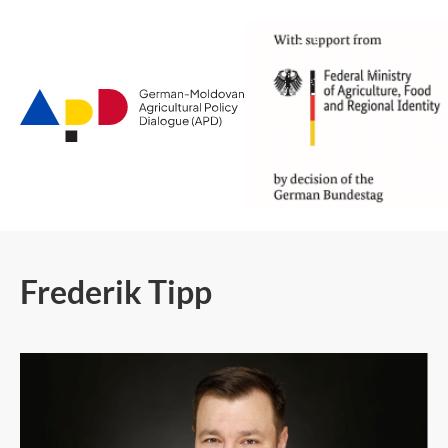
Go
to
main
content
Frederik Tipp